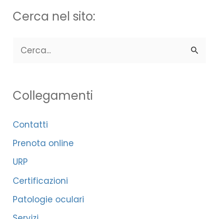
Cerca nel sito:
C
e
r
Collegamenti
c
a
Contatti
:
Prenota online
URP
Certificazioni
Patologie oculari
Servizi