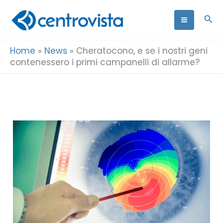
Vai
Cer
al
contenuto
Home
»
News
»
Cheratocono, e se i nostri geni
contenessero i primi campanelli di allarme?