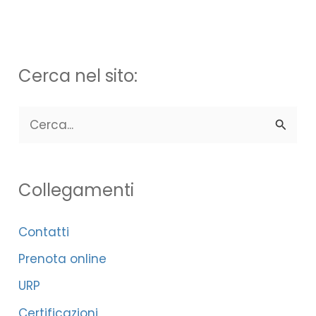
Cerca nel sito:
C
e
r
Collegamenti
c
a
Contatti
:
Prenota online
URP
Certificazioni