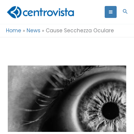
Vai
Cer
al
contenuto
Home
»
News
»
Cause Secchezza Oculare