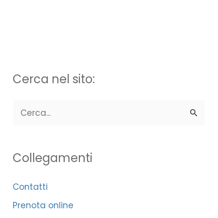
Cerca nel sito:
C
e
r
Collegamenti
c
a
Contatti
:
Prenota online