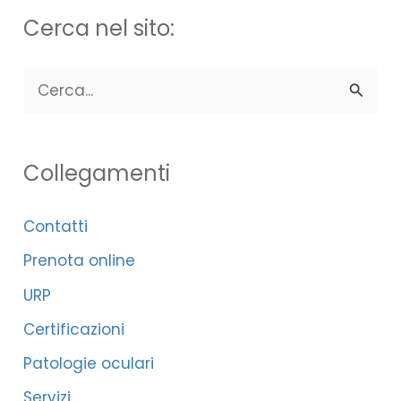
Cerca nel sito:
C
e
r
Collegamenti
c
a
Contatti
:
Prenota online
URP
Certificazioni
Patologie oculari
Servizi