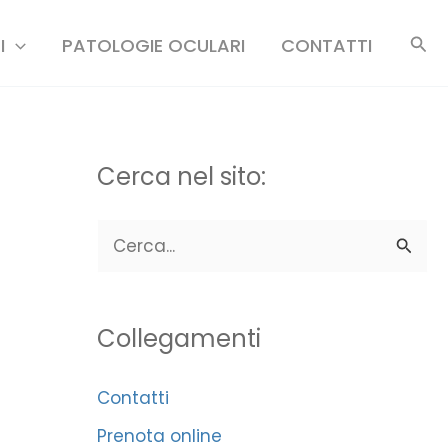
Cer
I
PATOLOGIE OCULARI
CONTATTI
Cerca nel sito:
C
e
r
Collegamenti
c
a
Contatti
:
Prenota online