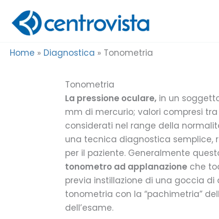
Vai
al
contenuto
Home
»
Diagnostica
»
Tonometria
Tonometria
La pressione oculare,
in un soggetto 
mm di mercurio; valori compresi tra
considerati nel range della normalit
una tecnica diagnostica semplice,
per il paziente. Generalmente ques
tonometro ad applanazione
che toc
previa instillazione di una goccia d
tonometria con la “pachimetria” de
dell’esame.