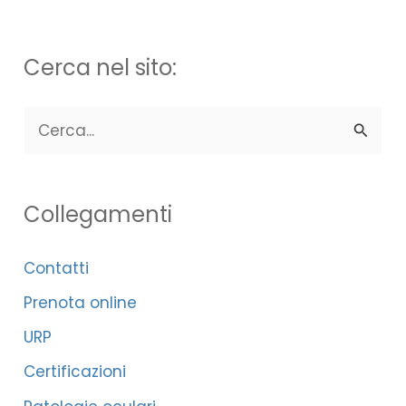
Cerca nel sito:
C
e
r
Collegamenti
c
a
Contatti
:
Prenota online
URP
Certificazioni