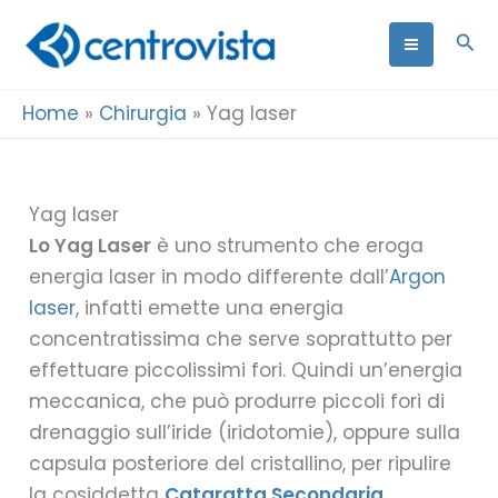
Vai
Cer
al
contenuto
Home
»
Chirurgia
»
Yag laser
Yag laser
Lo Yag Laser
è uno strumento che eroga
energia laser in modo differente dall’
Argon
laser
, infatti emette una energia
concentratissima che serve soprattutto per
effettuare piccolissimi fori. Quindi un’energia
meccanica, che può produrre piccoli fori di
drenaggio sull’iride (iridotomie), oppure sulla
capsula posteriore del cristallino, per ripulire
la cosiddetta
Cataratta Secondaria