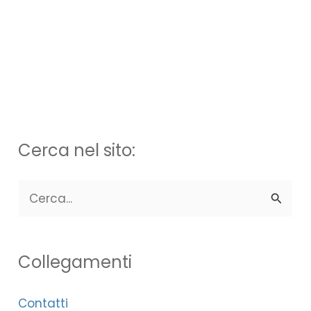
Cerca nel sito:
C
e
r
Collegamenti
c
a
Contatti