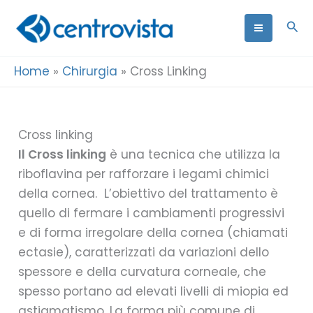
Vai
Cer
al
contenuto
Home
»
Chirurgia
»
Cross Linking
Cross linking
Il Cross linking
è una tecnica che utilizza la
riboflavina per rafforzare i legami chimici
della cornea. L’obiettivo del trattamento è
quello di fermare i cambiamenti progressivi
e di forma irregolare della cornea (chiamati
ectasie), caratterizzati da variazioni dello
spessore e della curvatura corneale, che
spesso portano ad elevati livelli di miopia ed
astigmatismo. La forma più comune di