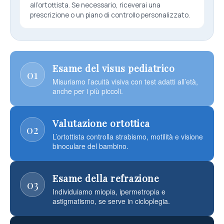
all’ortottista. Se necessario, riceverai una
prescrizione o un piano di controllo personalizzato.
Esame del visus pediatrico
01
Misuriamo l’acuità visiva con test adatti all’età,
anche per i più piccoli.
Valutazione ortottica
02
L’ortottista controlla strabismo, motilità e visione
binoculare del bambino.
Esame della refrazione
03
Individuiamo miopia, ipermetropia e
astigmatismo, se serve in cicloplegia.