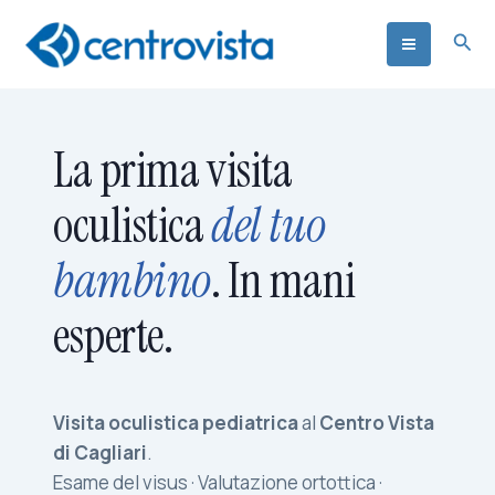
Vai
Cer
al
contenuto
La prima visita
oculistica
del tuo
bambino
. In mani
esperte.
Visita oculistica pediatrica
al
Centro Vista
di Cagliari
.
Esame del visus · Valutazione ortottica ·