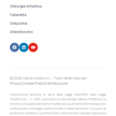
Chirurgia refrattiva
Cataratta
Glaucoma
Cheratocono
© 2026 Centro Vista S.r.l. – Tutti i diritti riservati
Privacy
Cookie Policy
Certificazioni
Informazione sanitaria ai sensi della Legge 248/2006, della Legge
145/2018 (art. 1, c. 525) e del Codice di Deontologia Medica FNOMCeO. Le
informazioni pubblicate hanno finalità esclusivamente informativa e non
costituiscono messaggio promozionale o sollecitazione al consumo di
prestazioni sanitarie. La tariffa di €85 si riferisce alla visita per il glaucoma