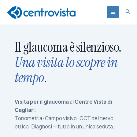
Vai
Cer
al
contenuto
Il glaucoma è silenzioso.
Una visita lo scopre in
tempo
.
Visita per il glaucoma
al
Centro Vista di
Cagliari
.
Tonometria · Campo visivo · OCT del nervo
ottico · Diagnosi — tutto in un’unica seduta.