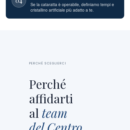
04
Se la cataratta è operabile, definiamo tempi e
cristallino artificiale più adatto a te.
PERCHÉ SCEGLIERCI
Perché
affidarti
al
team
del Centro